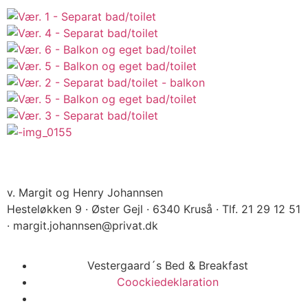
v. Margit og Henry Johannsen
Hesteløkken 9 · Øster Gejl · 6340 Kruså · Tlf. 21 29 12 51
· margit.johannsen@privat.dk
Vestergaard´s Bed & Breakfast
Coockiedeklaration